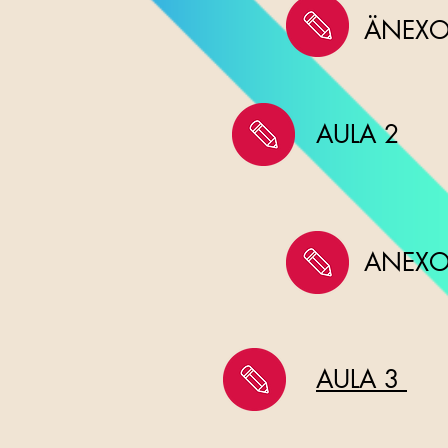
ÄNEXO
AULA
2
ANEXO
AULA 3