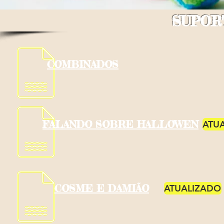
SUPOR
COMBINADOS
FALANDO SOBRE HALLOWEN
ATU
COSME E DAMIÃO
ATUALIZADO