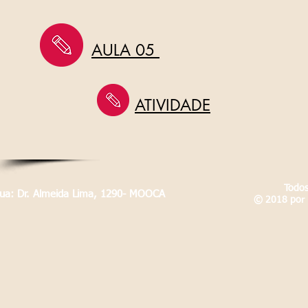
AULA 05
ATIVIDADE
Todos
Rua: Dr. Almeida Lima, 1290- MOOCA
© 2018 por