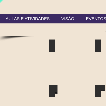
AULAS E ATIVIDADES
VISÃO
EVENTO
Arepe
Are
Site
Site
Oficial
Oficia
do
do
Ministério
Minist
AREPE.
AREPE
Roda Gigante
Palm