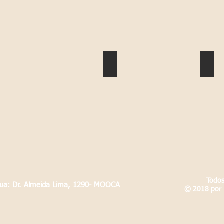
Montanhas
Len
Todos
Rua: Dr. Almeida Lima, 1290- MOOCA
© 2018 por