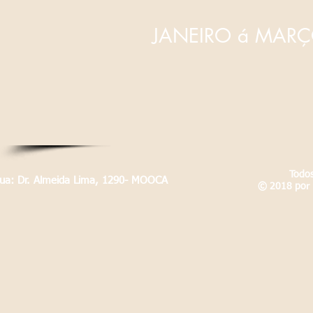
JANEIRO á MAR
Todos
Rua: Dr. Almeida Lima, 1290- MOOCA
© 2018 por